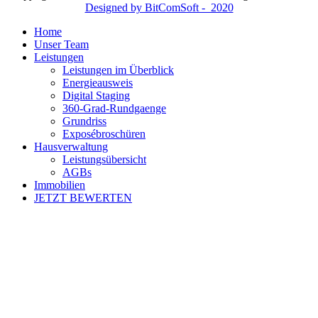
Designed by BitComSoft - 2020
Home
Unser Team
Leistungen
Leistungen im Überblick
Energieausweis
Digital Staging
360-Grad-Rundgaenge
Grundriss
Exposébroschüren
Hausverwaltung
Leistungsübersicht
AGBs
Immobilien
JETZT BEWERTEN