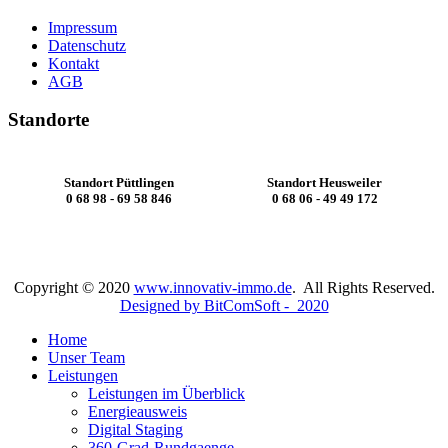
Impressum
Datenschutz
Kontakt
AGB
Standorte
Standort Püttlingen
Standort Heusweiler
0 68 98 - 69 58 846
0 68 06 - 49 49 172
Copyright © 2020
www.innovativ-immo.de
. All Rights Reserved.
Designed by BitComSoft - 2020
Home
Unser Team
Leistungen
Leistungen im Überblick
Energieausweis
Digital Staging
360-Grad-Rundgaenge