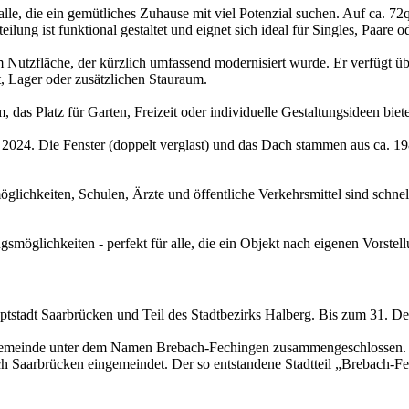
r alle, die ein gemütliches Zuhause mit viel Potenzial suchen. Auf ca.
ng ist funktional gestaltet und eignet sich ideal für Singles, Paare od
 Nutzfläche, der kürzlich umfassend modernisiert wurde. Er verfügt üb
, Lager oder zusätzlichen Stauraum.
as Platz für Garten, Freizeit oder individuelle Gestaltungsideen biete
24. Die Fenster (doppelt verglast) und das Dach stammen aus ca. 1980;
öglichkeiten, Schulen, Ärzte und öffentliche Verkehrsmittel sind schne
möglichkeiten - perfekt für alle, die ein Objekt nach eigenen Vorstel
auptstadt Saarbrücken und Teil des Stadtbezirks Halberg. Bis zum 31.
Gemeinde unter dem Namen Brebach-Fechingen zusammengeschlossen. 
aarbrücken eingemeindet. Der so entstandene Stadtteil „Brebach-Fechi