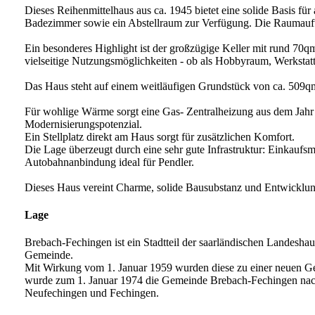
Dieses Reihenmittelhaus aus ca. 1945 bietet eine solide Basis fü
Badezimmer sowie ein Abstellraum zur Verfügung. Die Raumaufteilu
Ein besonderes Highlight ist der großzügige Keller mit rund 70qm
vielseitige Nutzungsmöglichkeiten - ob als Hobbyraum, Werkstatt
Das Haus steht auf einem weitläufigen Grundstück von ca. 509qm, d
Für wohlige Wärme sorgt eine Gas- Zentralheizung aus dem Jahr 20
Modernisierungspotenzial.
Ein Stellplatz direkt am Haus sorgt für zusätzlichen Komfort.
Die Lage überzeugt durch eine sehr gute Infrastruktur: Einkaufsm
Autobahnanbindung ideal für Pendler.
Dieses Haus vereint Charme, solide Bausubstanz und Entwicklungs
Lage
Brebach-Fechingen ist ein Stadtteil der saarländischen Landesh
Gemeinde.
Mit Wirkung vom 1. Januar 1959 wurden diese zu einer neuen 
wurde zum 1. Januar 1974 die Gemeinde Brebach-Fechingen nach S
Neufechingen und Fechingen.